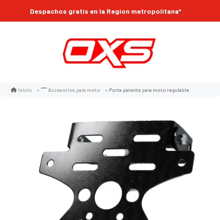
Despachos gratis en la Region metropolitana*
Porta patente para moto regulable
Inicio
Accesorios para moto