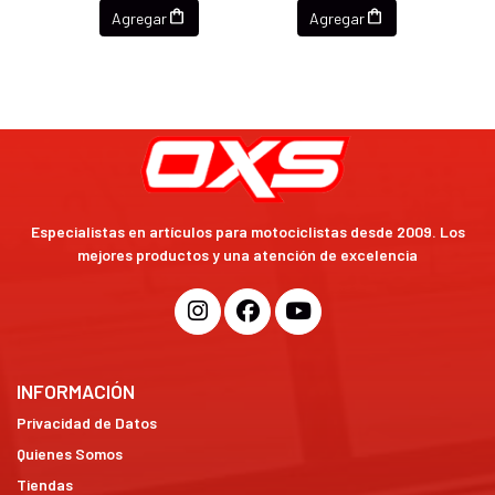
Agregar
Agregar
Especialistas en artículos para motociclistas desde 2009. Los
mejores productos y una atención de excelencia
INFORMACIÓN
Privacidad de Datos
Quienes Somos
Tiendas