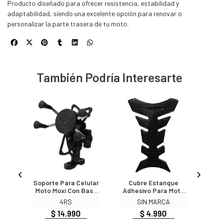
Producto diseñado para ofrecer resistencia, estabilidad y
adaptabilidad, siendo una excelente opción para renovar o
personalizar la parte trasera de tu moto.
También Podría Interesarte
oto
Soporte Para Celular
Cubre Estanque
Gu
da
Moto Moxi Con Base
Adhesivo Para Moto
Ji
l
Para Espejo O
3296
C
4RS
SIN MARCA
Volante Tipo X
$ 14.990
$ 4.990