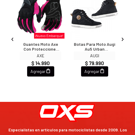
¡Nuevo Embarque!
506
Guantes Moto Axe
Botas Para Moto Augi
Ca
ral
Con Protecciones
Au5 Urban
Ci
St09 Pink Touch
Reforzadas Tipo
AXE
AUGI
Zapatilla
$ 14.990
$ 79.990
Agregar
Agregar
Especialistas en artículos para motociclistas desde 2009. Los