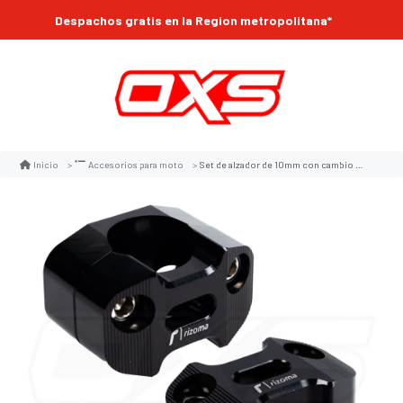
Despachos gratis en la Region metropolitana*
Set de alzador de 10mm con cambio de medida de volante moto de 22 a 28mm moxi
Inicio
Accesorios para moto