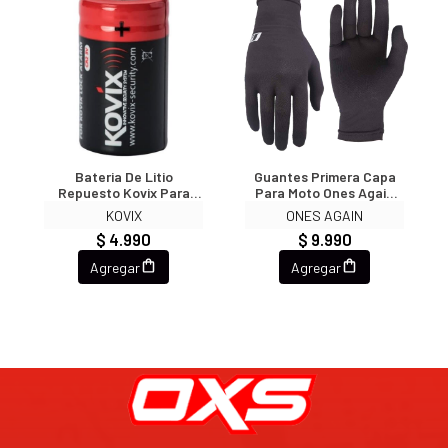
Bateria De Litio
Guantes Primera Capa
Repuesto Kovix Para
Para Moto Ones Again
Candado Con Alarma
MG05
KOVIX
ONES AGAIN
$ 4.990
$ 9.990
Agregar
Agregar