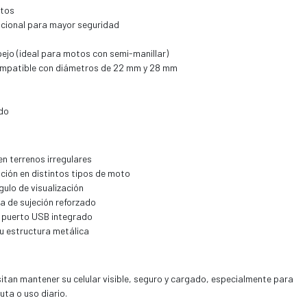
ntos
icional para mayor seguridad
spejo (ideal para motos con semi-manillar)
compatible con diámetros de 22 mm y 28 mm
do
en terrenos irregulares
ación en distintos tipos de moto
gulo de visualización
a de sujeción reforzado
n puerto USB integrado
su estructura metálica
itan mantener su celular visible, seguro y cargado, especialmente para
ta o uso diario.