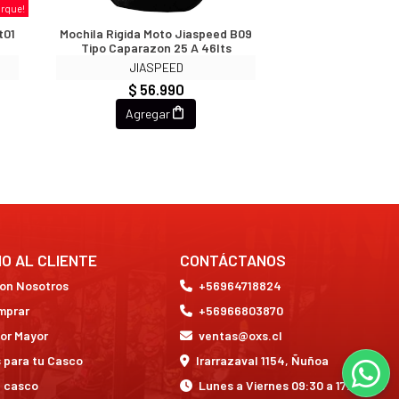
rque!
t01
Mochila Rigida Moto Jiaspeed B09
Tipo Caparazon 25 A 46lts
JIASPEED
$ 56.990
Agregar
IO AL CLIENTE
CONTÁCTANOS
con Nosotros
+56964718824
mprar
+56966803870
or Mayor
ventas@oxs.cl
 para tu Casco
Irarrazaval 1154, Ñuñoa
a casco
Lunes a Viernes 09:30 a 17:30 hrs