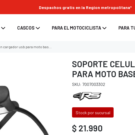
Despachos gratis en la Region metropolitana*
CASCOS
PARA EL MOTOCICLISTA
PARA T
dor usb para moto base espejo y volante
SOPORTE CELUL
PARA MOTO BAS
s
enduro
ara moto
Top Case para moto
SKU: 7007003302
ara casco
/ enduro
d para moto
Maletas laterales para moto
tes
 / enduro
Bolsos y Alforjas para moto
 casco
 enduro
Stock por sucursal
nduro
$ 21.990
oss / enduro