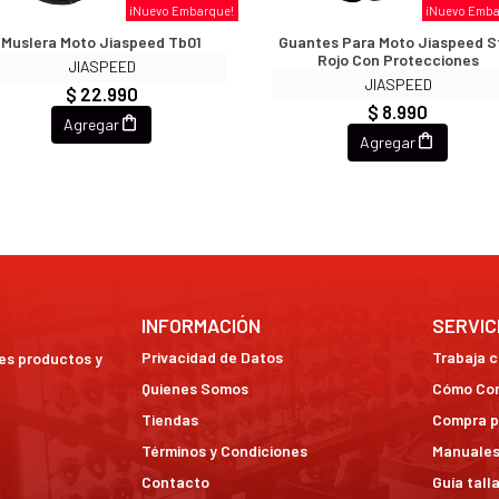
¡Nuevo Embarque!
¡Nuevo Emba
Muslera Moto Jiaspeed Tb01
Guantes Para Moto Jiaspeed S
Rojo Con Protecciones
JIASPEED
JIASPEED
$ 22.990
$ 8.990
Agregar
Agregar
INFORMACIÓN
SERVIC
Privacidad de Datos
Trabaja 
res productos y
Quienes Somos
Cómo Co
Tiendas
Compra p
Términos y Condiciones
Manuales
Contacto
Guía tall