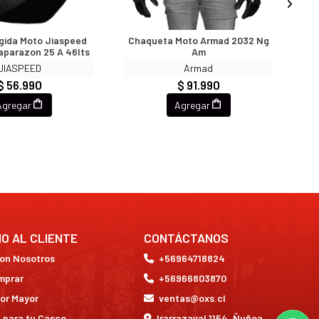
igida Moto Jiaspeed
Chaqueta Moto Armad 2032 Ng
E
aparazon 25 A 46lts
Am
JIASPEED
Armad
$ 56.990
$ 91.990
Agregar
Agregar
IO AL CLIENTE
CONTÁCTANOS
con Nosotros
+56964718824
mprar
+56966803870
or Mayor
ventas@oxs.cl
 para tu Casco
Irarrazaval 1154, Ñuñoa