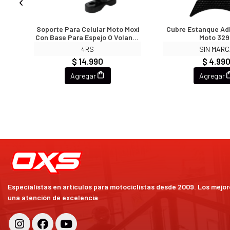
to
Soporte Para Celular Moto Moxi
Cubre Estanque Ad
Con Base Para Espejo O Volante
Moto 329
Tipo X
4RS
SIN MAR
$ 14.990
$ 4.99
Agregar
Agregar
Especialistas en artículos para motociclistas desde 2009. Los mejo
una atención de excelencia