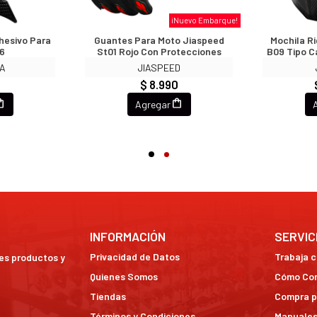
¡Nuevo Embarque!
hesivo Para
Guantes Para Moto Jiaspeed
Mochila R
6
St01 Rojo Con Protecciones
B09 Tipo C
CA
JIASPEED
0
$ 8.990
Agregar
INFORMACIÓN
SERVIC
Privacidad de Datos
Trabaja 
res productos y
Quienes Somos
Cómo Co
Tiendas
Compra p
Términos y Condiciones
Manuales