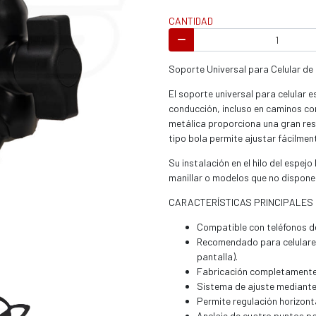
s / enduro
CANTIDAD
Soporte Universal para Celular de
El soporte universal para celular 
conducción, incluso en caminos co
s / enduro / ATV
metálica proporciona una gran res
tipo bola permite ajustar fácilment
Su instalación en el hilo del espej
manillar o modelos que no disponen
CARACTERÍSTICAS PRINCIPALES
Compatible con teléfonos d
Recomendado para celulare
pantalla).
Fabricación completamente 
Sistema de ajuste mediante 
Permite regulación horizonta
Anclaje de cuatro puntos par