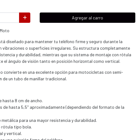
Agregar al carro
 Moto
está diseñado para mantener tu teléfono firme y seguro durante la
n vibraciones o superficies irregulares. Su estructura completamente
istencia y durabilidad, mientras que su sistema de montaje con rótula
e el ángulo de visión tanto en posición horizontal como vertical.
o lo convierte en una excelente opción para motocicletas con semi-
 de un tubo de manillar tradicional.
e hasta 8 cm de ancho.
s de hasta 5,5" aproximadamente (dependiendo del formato de la
metálica para una mayor resistencia y durabilidad.
rótula tipo bola.
l y vertical.
a una sujeción firme del teléfono.