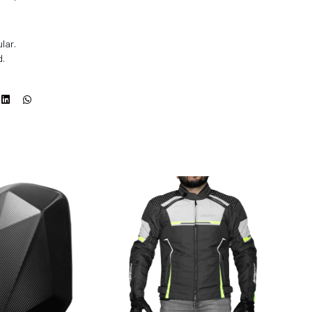
lar.
d.