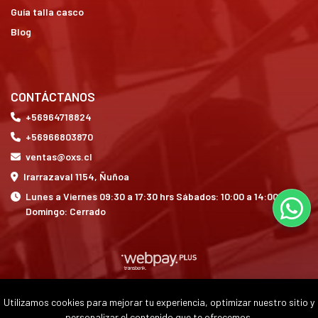
Guía talla casco
Blog
CONTÁCTANOS
+56964718824
+56966803870
ventas@oxs.cl
Irarrazaval 1154, Ñuñoa
Lunes a Viernes 09:30 a 17:30 hrs Sábados: 10:00 a 14:00 hrs
Domingo: Cerrado
Utilizamos cookies para mejorar tu experiencia, optimizar nuestro sitio y
OXS © 2026
personalizar el contenido que te ofrecemos.