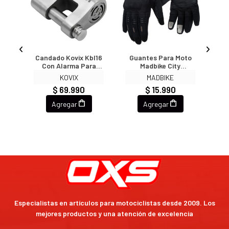
rgos
Candado Kovix Kbl16
Guantes Para Moto
Gu
rno
Con Alarma Para
Madbike City
Gea
o
Cadenas Y Portones
Protecciones Touch
Tou
KOVIX
MADBIKE
Acero
$ 69.990
$ 15.990
Agregar
Agregar
Especialistas en artículos para motociclistas desde 2009. Los
mejores productos y una atención de excelencia