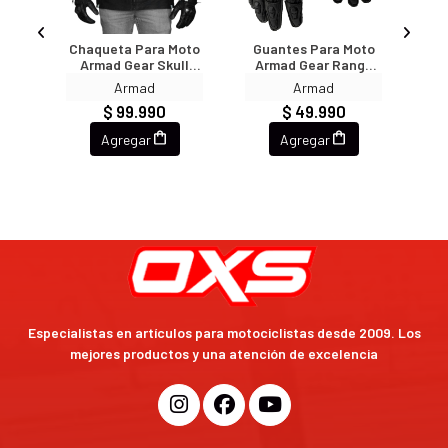
arque!
oto
Chaqueta Para Moto
Guantes Para Moto
Gu
s Y-
Armad Gear Skull
Armad Gear Range
A
Edicion Limitada
Cuero Largos
Armad
Armad
$ 99.990
$ 49.990
Agregar
Agregar
Especialistas en artículos para motociclistas desde 2009. Los
mejores productos y una atención de excelencia